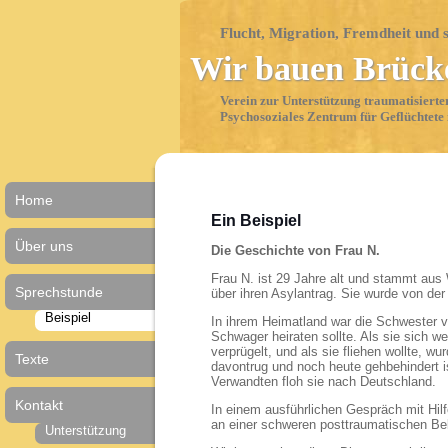
Flucht, Migration, Fremdheit und 
Wir bauen Brück
Verein zur Unterstützung traumatisierte
Psychosoziales Zentrum für Geflüchtet
Home
Ein Beispiel
Über uns
Die Geschichte von Frau N.
Frau N. ist 29 Jahre alt und stammt aus 
Sprechstunde
über ihren Asylantrag. Sie wurde von de
Beispiel
In ihrem Heimatland war die Schwester v
Schwager heiraten sollte. Als sie sich w
verprügelt, und als sie fliehen wollte, 
Texte
davontrug und noch heute gehbehindert i
Verwandten floh sie nach Deutschland.
Kontakt
In einem ausführlichen Gespräch mit Hilf
an einer schweren posttraumatischen Bel
Unterstützung