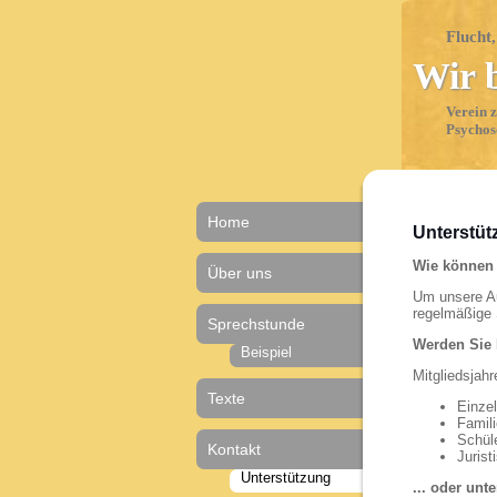
Flucht
Wir 
Verein 
Psychos
Home
Unterstüt
Wie können 
Über uns
Um unsere Au
regelmäßige 
Sprechstunde
Werden Sie 
Beispiel
Mitgliedsjahr
Texte
Einzel
Famili
Schül
Kontakt
Jurist
Unterstützung
... oder unt