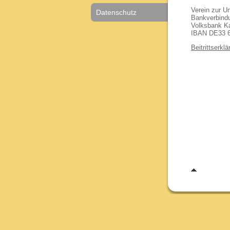
Verein zur Un
Datenschutz
Bankverbind
Volksbank Ka
IBAN DE33 6
Beitrittserkl