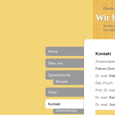
Flucht
Wir 
Verein 
Psychos
Home
Kontakt
Ansprechpart
Über uns
Fatime Osm
Sprechstunde
Dr. med.
Kat
Beispiel
Dipl.-Psych.
Prof. Dr. me
Texte
Dr. med.
Kar
Kontakt
Dr. med.
Joa
Unterstützung