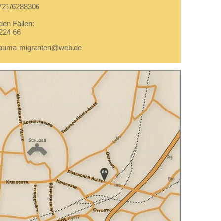
0721/6288306
den Fällen:
224 66
trauma-migranten@web.de