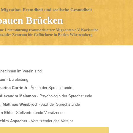
, Migration, Fremdheit und seelische Gesundheit
bauen Brücken
zur Unterstützung traumatisierter Migranten e.V. Karlsruhe
oziales Zentrum für Geflüchtete in Baden-Württemberg
ner:innen im Verein sind:
ani
- Büroleitung
harina Corrinth
- Ärztin der Sprechstunde
Alexandra Malamos
- Psychologin der Sprechstunde
d.
Matthias Weisbrod
- Arzt der Sprechstunde
in Ehle
- Stellvertretende Vorsitzende
chim Aspacher
- Vorsitzender des Vereins